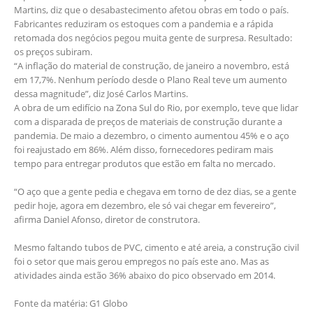
Martins, diz que o desabastecimento afetou obras em todo o país.⠀
Fabricantes reduziram os estoques com a pandemia e a rápida
retomada dos negócios pegou muita gente de surpresa. Resultado:
os preços subiram.⠀
“A inflação do material de construção, de janeiro a novembro, está
em 17,7%. Nenhum período desde o Plano Real teve um aumento
dessa magnitude”, diz José Carlos Martins.⠀
A obra de um edifício na Zona Sul do Rio, por exemplo, teve que lidar
com a disparada de preços de materiais de construção durante a
pandemia. De maio a dezembro, o cimento aumentou 45% e o aço
foi reajustado em 86%. Além disso, fornecedores pediram mais
tempo para entregar produtos que estão em falta no mercado.⠀
⠀
“O aço que a gente pedia e chegava em torno de dez dias, se a gente
pedir hoje, agora em dezembro, ele só vai chegar em fevereiro”,
afirma Daniel Afonso, diretor de construtora.⠀
⠀
Mesmo faltando tubos de PVC, cimento e até areia, a construção civil
foi o setor que mais gerou empregos no país este ano. Mas as
atividades ainda estão 36% abaixo do pico observado em 2014.⠀
⠀
Fonte da matéria: G1 Globo⠀