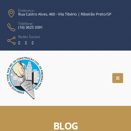
Endereço:
Rua Castro Alves, 460 - Vila Tibério | Ribeirão Preto/SP
Telefone:
(16) 3625 3391
Redes Sociais
BLOG