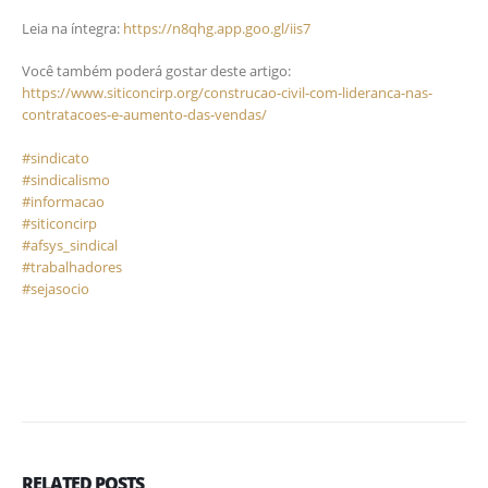
⠀
Leia na íntegra:
https://n8qhg.app.goo.gl/iis7
⠀
Você também poderá gostar deste artigo:
https://www.siticoncirp.org/construcao-civil-com-lideranca-nas-
contratacoes-e-aumento-das-vendas/
⠀
#sindicato
⠀
#sindicalismo
⠀
#informacao
⠀
#siticoncirp
⠀
#afsys_sindical
⠀
#trabalhadores
⠀
#sejasocio
RELATED
POSTS