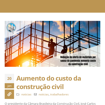
Aumento do custo da
20
construção civil
jan
noticias
noticias
,
trabalhadores
O presidente da Câmara Brasileira da Construção Civil, José Carlos