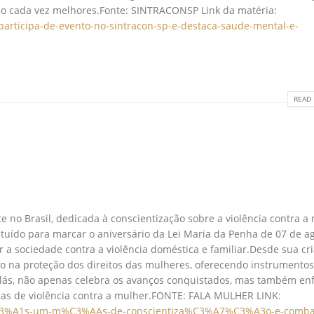
alho cada vez melhores.Fonte: SINTRACONSP Link da matéria:
participa-de-evento-no-sintracon-sp-e-destaca-saude-mental-e-
READ 
 no Brasil, dedicada à conscientização sobre a violência contra a
ituído para marcar o aniversário da Lei Maria da Penha de 07 de ag
r a sociedade contra a violência doméstica e familiar.Desde sua cr
 na proteção dos direitos das mulheres, oferecendo instrumentos
Lilás, não apenas celebra os avanços conquistados, mas também enf
as de violência contra a mulher.FONTE: FALA MULHER LINK:
il%C3%A1s-um-m%C3%AAs-de-conscientiza%C3%A7%C3%A3o-e-comba