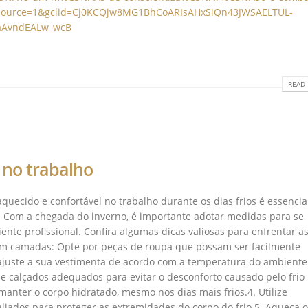
_source=1&gclid=Cj0KCQjw8MG1BhCoARIsAHxSiQn43JWSAELTUL-
aAvndEALw_wcB
READ 
 no trabalho
aquecido e confortável no trabalho durante os dias frios é essencia
. Com a chegada do inverno, é importante adotar medidas para se
ente profissional. Confira algumas dicas valiosas para enfrentar a
em camadas: Opte por peças de roupa que possam ser facilmente
ajuste a sua vestimenta de acordo com a temperatura do ambiente
 calçados adequados para evitar o desconforto causado pelo frio
anter o corpo hidratado, mesmo nos dias mais frios.4. Utilize
 aliados para proteger as extremidades do corpo do frio.5. Aqueça o