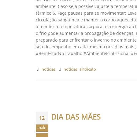
ambiente: Caso seja possível, ajuste a temperatur
térmico.6. Faça pausas para se movimentar: Lev
circulação sanguínea e manter o corpo aquecido
a manter a temperatura corporal e a energia ao 
o frio pode aumentar a propagação de doenças. 
preparado para enfrentar o inverno no ambiente
seu desempenho em alta, mesmo nos dias mais g
#BemEstarNoTrabalho #AmbienteProfissional #F
noticias
noticias
,
sindicato
DIA DAS MÃES
12
maio