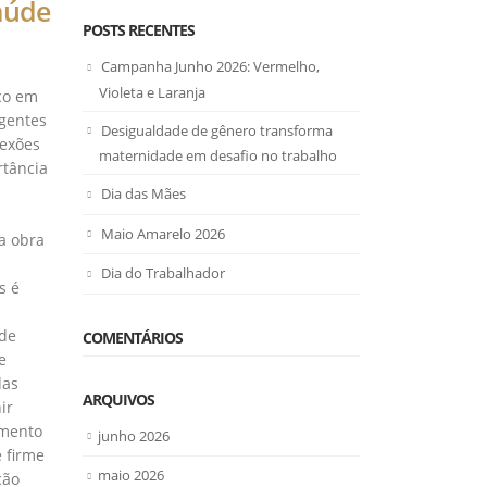
aúde
POSTS RECENTES
Campanha Junho 2026: Vermelho,
Violeta e Laranja
co em
igentes
Desigualdade de gênero transforma
lexões
maternidade em desafio no trabalho
rtância
Dia das Mães
Maio Amarelo 2026
a obra
Dia do Trabalhador
s é
 de
COMENTÁRIOS
e
das
ARQUIVOS
ir
amento
junho 2026
 firme
maio 2026
ção