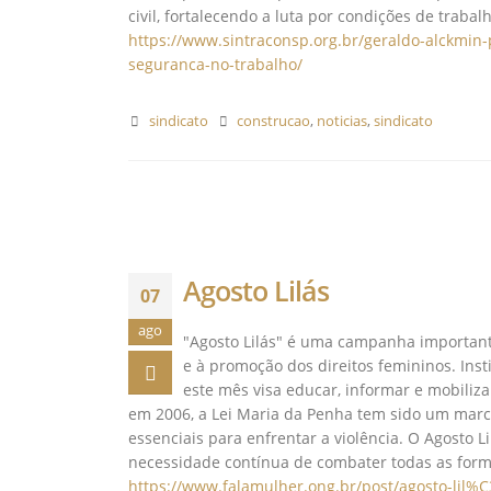
civil, fortalecendo a luta por condições de trab
https://www.sintraconsp.org.br/geraldo-alckmin-
seguranca-no-trabalho/
sindicato
construcao
,
noticias
,
sindicato
Agosto Lilás
07
ago
"Agosto Lilás" é uma campanha importante
e à promoção dos direitos femininos. Inst
este mês visa educar, informar e mobiliza
em 2006, a Lei Maria da Penha tem sido um marco
essenciais para enfrentar a violência. O Agosto 
necessidade contínua de combater todas as form
https://www.falamulher.ong.br/post/agosto-l