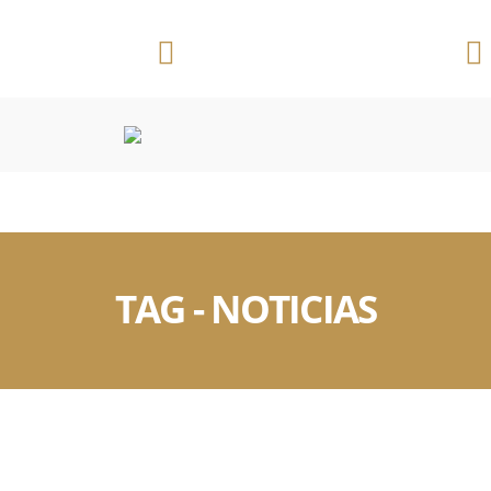
Telefone:
Ribeirão Preto/SP
(16) 3625 3391
CONVENÇÕES COLETIVAS
OUTROS DOCUMENTOS
TAG - NOTICIAS