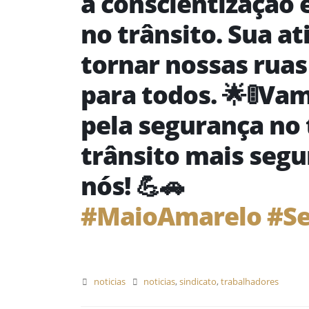
a conscientização 
no trânsito. Sua at
tornar nossas ruas
para todos. 🌟🚦Va
pela segurança no 
trânsito mais seg
nós! 💪🚗
#MaioAmarelo
#Se
noticias
noticias
,
sindicato
,
trabalhadores