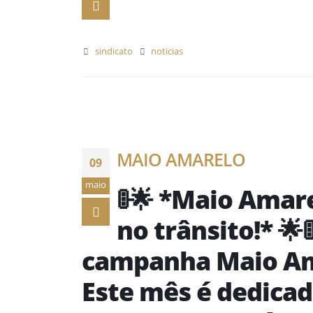
sindicato
noticias
MAIO AMARELO
09
maio
🚦🌟 *Maio Amar
no trânsito!* 🌟
campanha Maio Ama
Este mês é dedicad