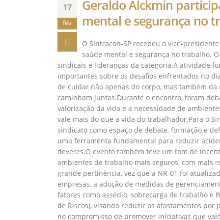
Geraldo Alckmin particip
17
mental e segurança no t
fev
O Sintracon-SP recebeu o vice-presidente
saúde mental e segurança no trabalho. O 
sindicais e lideranças da categoria.A atividade f
importantes sobre os desafios enfrentados no dia
de cuidar não apenas do corpo, mas também da 
caminham juntas.Durante o encontro, foram deba
valorização da vida e a necessidade de ambient
vale mais do que a vida do trabalhador.Para o Si
sindicato como espaço de debate, formação e def
uma ferramenta fundamental para reduzir acident
deveres.O evento também teve um tom de incenti
ambientes de trabalho mais seguros, com mais 
grande pertinência, vez que a NR-01 foi atualizad
empresas, a adoção de medidas de gerenciamento d
fatores como assédio, sobrecarga de trabalho e
de Riscos), visando reduzir os afastamentos por
no compromisso de promover iniciativas que valo