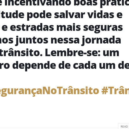
e incentivando boas práti
itude pode salvar vidas e
 e estradas mais seguras
mos juntos nessa jornada
trânsito. Lembre-se: um
uro depende de cada um d
gurançaNoTrânsito
#Trâ
READ 