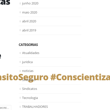
cas
junho 2020
maio 2020
abril 2020
abril 2019
CATEGORIAS
e
Atualidades
juridica
noticias
nsitoSeguro
#Conscientiz
sindicato
Sindicatos
Tecnologia
TRABALHADORES
MORE...