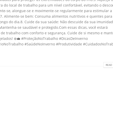
a do local de trabalho para um nível confortável, evitando o desco
ante-se, alongue-se e movimente-se regularmente para estimular a
.7. Alimente-se bem: Consuma alimentos nutritivos e quentes para
longo do dia.8. Cuide da sua saúde: Não descuide da sua imunidad
Mantenha-se saudável e protegido.Com essas dicas, você estará
 de trabalho com conforto e segurança. Cuide de si mesmo e man
elados! ❄️💼 #ProteçãoNoTrabalho #DicasDeInverno
rioNoTrabalho #SaúdeNoInverno #Produtividade #CuidadosNoTra
READ 