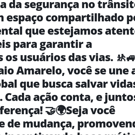
a da segurança no trânsit
um espaço compartilhado p
ental que estejamos atent
is para garantir a
 os usuários das vias. 🚸
aio Amarelo, você se une 
al que busca salvar vida
. Cada ação conta, e junto
ferença! 🤝🌍Seja você
e de mudança, promoven