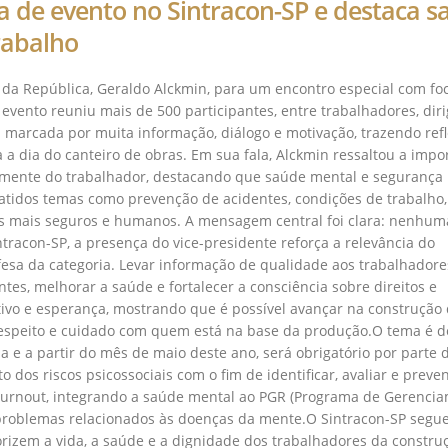
a de evento no Sintracon-SP e destaca s
rabalho
 da República, Geraldo Alckmin, para um encontro especial com fo
evento reuniu mais de 500 participantes, entre trabalhadores, dir
oi marcada por muita informação, diálogo e motivação, trazendo ref
 a dia do canteiro de obras. Em sua fala, Alckmin ressaltou a impo
mente do trabalhador, destacando que saúde mental e segurança
tidos temas como prevenção de acidentes, condições de trabalho,
es mais seguros e humanos. A mensagem central foi clara: nenhum
ntracon-SP, a presença do vice-presidente reforça a relevância do
esa da categoria. Levar informação de qualidade aos trabalhadore
es, melhorar a saúde e fortalecer a consciência sobre direitos e
vo e esperança, mostrando que é possível avançar na construção
respeito e cuidado com quem está na base da produção.O tema é d
a e a partir do mês de maio deste ano, será obrigatório por parte 
os riscos psicossociais com o fim de identificar, avaliar e preven
 Burnout, integrando a saúde mental ao PGR (Programa de Gerenci
 problemas relacionados às doenças da mente.O Sintracon-SP segue
rizem a vida, a saúde e a dignidade dos trabalhadores da constru