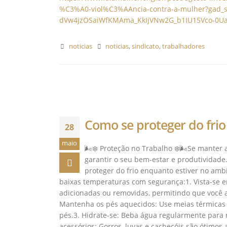
%C3%A0-viol%C3%AAncia-contra-a-mulher?gad
dVw4jzOSaiWfKMAma_KkIjVNw2G_b1IU15Vco-0U
noticias
noticias
,
sindicato
,
trabalhadores
Como se proteger do frio
28
maio
🌬️❄️ Proteção no Trabalho ❄️🌬️Se manter 
garantir o seu bem-estar e produtividade
proteger do frio enquanto estiver no ambi
baixas temperaturas com segurança:1. Vista-se 
adicionadas ou removidas, permitindo que você 
Mantenha os pés aquecidos: Use meias térmicas e
pés.3. Hidrate-se: Beba água regularmente para m
acessórios: Gorros, luvas e cachecóis são ótimos