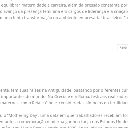
 equilibrar maternidade e carreira, além da pressão constante por
 avanço da presença feminina em cargos de liderança e a criação
am uma lenta transformação no ambiente empresarial brasileiro. Fo
READ 
nte, tem suas raízes na Antiguidade, passando por diferentes cul
 importantes do mundo. Na Grécia e em Roma, festivais realizados
ternas, como Reia e Cibele, consideradas símbolos da fertilidad
rgiu o “Mothering Day”, uma data em que trabalhadores recebiam fo
 entanto, a comemoração moderna ganhou força nos Estados Unido
sua mãe, Ann Maria Reeves Jarvis, em 1905, Anna iniciou uma campa