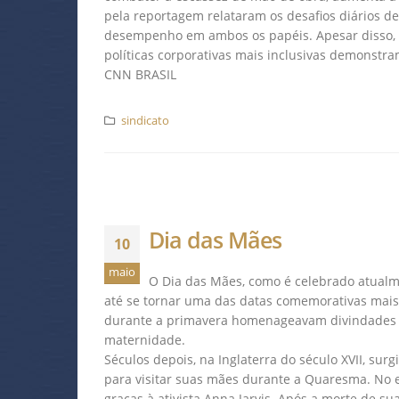
pela reportagem relataram os desafios diários de
desempenho em ambos os papéis. Apesar disso, o
políticas corporativas mais inclusivas demonstr
CNN BRASIL
sindicato
Dia das Mães
10
maio
O Dia das Mães, como é celebrado atualme
até se tornar uma das datas comemorativas mais
durante a primavera homenageavam divindades ma
maternidade.
Séculos depois, na Inglaterra do século XVII, su
para visitar suas mães durante a Quaresma. No
graças à ativista Anna Jarvis. Após a morte de 