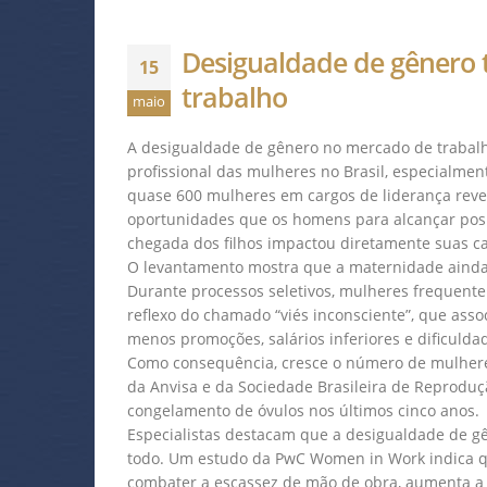
Desigualdade de gênero
15
trabalho
maio
A desigualdade de gênero no mercado de trabalh
profissional das mulheres no Brasil, especialm
quase 600 mulheres em cargos de liderança reve
oportunidades que os homens para alcançar pos
chegada dos filhos impactou diretamente suas ca
O levantamento mostra que a maternidade ainda é
Durante processos seletivos, mulheres frequent
reflexo do chamado “viés inconsciente”, que asso
menos promoções, salários inferiores e dificuldade
Como consequência, cresce o número de mulheres
da Anvisa e da Sociedade Brasileira de Reprodu
congelamento de óvulos nos últimos cinco anos.
Especialistas destacam que a desigualdade de 
todo. Um estudo da PwC Women in Work indica qu
combater a escassez de mão de obra, aumenta a 