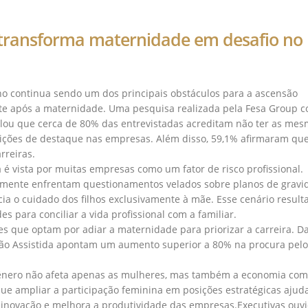
 transforma maternidade em desafio no
o continua sendo um dos principais obstáculos para a ascensão
ente após a maternidade. Uma pesquisa realizada pela Fesa Group 
lou que cerca de 80% das entrevistadas acreditam não ter as me
ições de destaque nas empresas. Além disso, 59,1% afirmaram que
rreiras.
 vista por muitas empresas como um fator de risco profissional.
emente enfrentam questionamentos velados sobre planos de gravid
cia o cuidado dos filhos exclusivamente à mãe. Esse cenário result
s para conciliar a vida profissional com a familiar.
 que optam por adiar a maternidade para priorizar a carreira. D
ção Assistida apontam um aumento superior a 80% na procura pelo
gênero não afeta apenas as mulheres, mas também a economia co
e ampliar a participação feminina em posições estratégicas ajud
inovação e melhora a produtividade das empresas.Executivas ouv