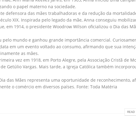
rizando o papel materno na sociedade.
nte defensora das mães trabalhadoras e da redução da mortalidad
 século XIX. Inspirada pelo legado da mãe, Anna conseguiu mobiliza
e, em 1914, o presidente Woodrow Wilson oficializou o Dia das M
ou pelo mundo e ganhou grande importância comercial. Curiosamen
a data em um evento voltado ao consumo, afirmando que sua intenç
nuinamente as mães.
imeira vez em 1918, em Porto Alegre, pela Associação Cristã de Mo
 de Getúlio Vargas. Mais tarde, a Igreja Católica também incorporo
Dia das Mães representa uma oportunidade de reconhecimento, af
mente o comércio em diversos países. Fonte: Toda Matéria
READ 