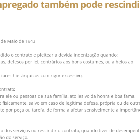
mpregado também pode rescindi
1 de Maio de 1943⠀
dido o contrato e pleitear a devida indenização quando:⠀
ças, defesos por lei, contrários aos bons costumes, ou alheios ao
iores hierárquicos com rigor excessivo;⠀
ontrato;⠀
ra ele ou pessoas de sua família, ato lesivo da honra e boa fama;⠀
fisicamente, salvo em caso de legítima defesa, própria ou de out
te por peça ou tarefa, de forma a afetar sensivelmente a importân
o dos serviços ou rescindir o contrato, quando tiver de desempen
ão do serviço.⠀