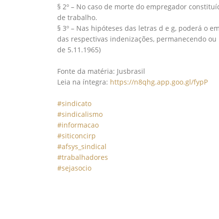
§ 2º – No caso de morte do empregador constituí
de trabalho.⠀
§ 3º – Nas hipóteses das letras d e g, poderá o 
das respectivas indenizações, permanecendo ou não
de 5.11.1965)⠀
⠀
Fonte da matéria: Jusbrasil⠀
Leia na íntegra:
https://n8qhg.app.goo.gl/fypP
⠀
⠀
#sindicato
⠀
#sindicalismo
⠀
#informacao
⠀
#siticoncirp
⠀
#afsys_sindical
⠀
#trabalhadores
⠀
#sejasocio