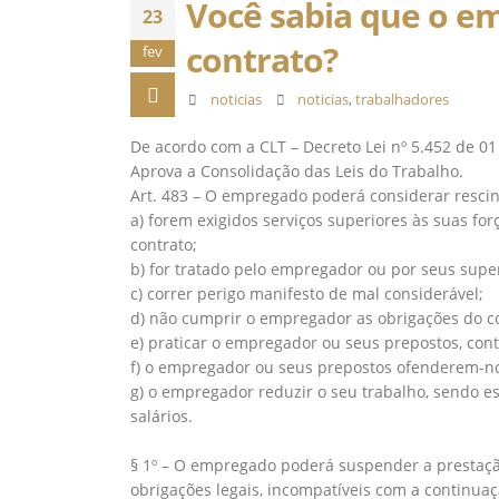
Você sabia que o e
23
contrato?
fev
noticias
noticias
,
trabalhadores
De acordo com a CLT – Decreto Lei nº 5.452 de 0
Aprova a Consolidação das Leis do Trabalho.⠀
Art. 483 – O empregado poderá considerar rescin
a) forem exigidos serviços superiores às suas for
contrato;⠀
b) for tratado pelo empregador ou por seus super
c) correr perigo manifesto de mal considerável;⠀
d) não cumprir o empregador as obrigações do c
e) praticar o empregador ou seus prepostos, cont
f) o empregador ou seus prepostos ofenderem-no 
g) o empregador reduzir o seu trabalho, sendo es
salários.⠀
⠀
§ 1º – O empregado poderá suspender a prestaçã
obrigações legais, incompatíveis com a continuaç