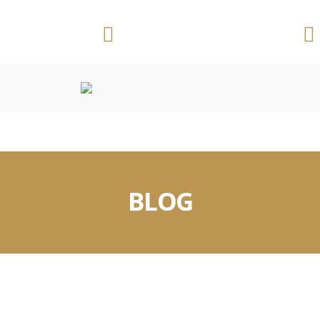
Telefone:
Ribeirão Preto/SP
(16) 3625 3391
CONVENÇÕES COLETIVAS
OUTROS DOCUMENTOS
BLOG