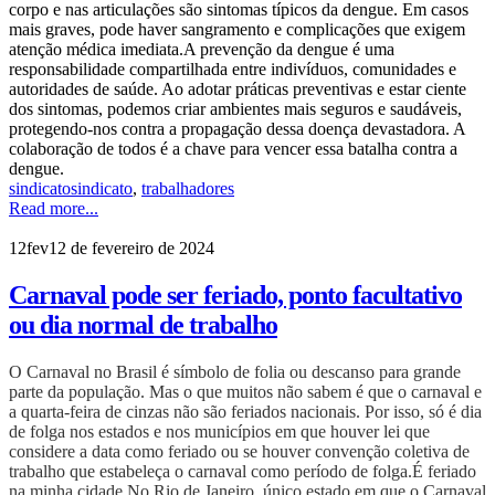
corpo e nas articulações são sintomas típicos da dengue. Em casos
mais graves, pode haver sangramento e complicações que exigem
atenção médica imediata.A prevenção da dengue é uma
responsabilidade compartilhada entre indivíduos, comunidades e
autoridades de saúde. Ao adotar práticas preventivas e estar ciente
dos sintomas, podemos criar ambientes mais seguros e saudáveis,
protegendo-nos contra a propagação dessa doença devastadora. A
colaboração de todos é a chave para vencer essa batalha contra a
dengue.
sindicato
sindicato
,
trabalhadores
Read more...
12
fev
12 de fevereiro de 2024
Carnaval pode ser feriado, ponto facultativo
ou dia normal de trabalho
O Carnaval no Brasil é símbolo de folia ou descanso para grande
parte da população. Mas o que muitos não sabem é que o carnaval e
a quarta-feira de cinzas não são feriados nacionais. Por isso, só é dia
de folga nos estados e nos municípios em que houver lei que
considere a data como feriado ou se houver convenção coletiva de
trabalho que estabeleça o carnaval como período de folga.
É feriado
na minha cidade
No Rio de Janeiro, único estado em que o Carnaval