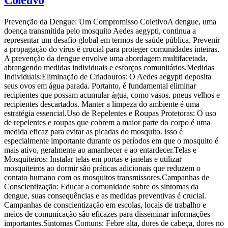
Coletivo
Prevenção da Dengue: Um Compromisso ColetivoA dengue, uma
doença transmitida pelo mosquito Aedes aegypti, continua a
representar um desafio global em termos de saúde pública. Prevenir
a propagação do vírus é crucial para proteger comunidades inteiras.
A prevenção da dengue envolve uma abordagem multifacetada,
abrangendo medidas individuais e esforços comunitários.Medidas
Individuais:Eliminação de Criadouros: O Aedes aegypti deposita
seus ovos em água parada. Portanto, é fundamental eliminar
recipientes que possam acumular água, como vasos, pneus velhos e
recipientes descartados. Manter a limpeza do ambiente é uma
estratégia essencial.Uso de Repelentes e Roupas Protetoras: O uso
de repelentes e roupas que cobrem a maior parte do corpo é uma
medida eficaz para evitar as picadas do mosquito. Isso é
especialmente importante durante os períodos em que o mosquito é
mais ativo, geralmente ao amanhecer e ao entardecer.Telas e
Mosquiteiros: Instalar telas em portas e janelas e utilizar
mosquiteiros ao dormir são práticas adicionais que reduzem o
contato humano com os mosquitos transmissores.Campanhas de
Conscientização: Educar a comunidade sobre os sintomas da
dengue, suas consequências e as medidas preventivas é crucial.
Campanhas de conscientização em escolas, locais de trabalho e
meios de comunicação são eficazes para disseminar informações
importantes.Sintomas Comuns: Febre alta, dores de cabeça, dores no