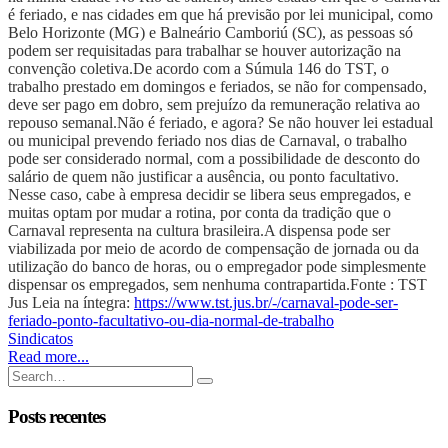
é feriado, e nas cidades em que há previsão por lei municipal, como
Belo Horizonte (MG) e Balneário Camboriú (SC), as pessoas só
podem ser requisitadas para trabalhar se houver autorização na
convenção coletiva.
De acordo com a Súmula 146 do TST, o
trabalho prestado em domingos e feriados, se não for compensado,
deve ser pago em dobro, sem prejuízo da remuneração relativa ao
repouso semanal.
Não é feriado, e agora?
Se não houver lei estadual
ou municipal prevendo feriado nos dias de Carnaval, o trabalho
pode ser considerado normal, com a possibilidade de desconto do
salário de quem não justificar a ausência, ou ponto facultativo.
Nesse caso, cabe à empresa decidir se libera seus empregados, e
muitas optam por mudar a rotina, por conta da tradição que o
Carnaval representa na cultura brasileira.
A dispensa pode ser
viabilizada por meio de acordo de compensação de jornada ou da
utilização do banco de horas, ou o empregador pode simplesmente
dispensar os empregados, sem nenhuma contrapartida.
Fonte : TST
Jus
Leia na íntegra:
https://www.tst.jus.br/-/carnaval-pode-ser-
feriado-ponto-facultativo-ou-dia-normal-de-trabalho
Sindicatos
Read more...
Posts recentes