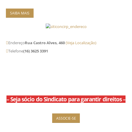
SAIBA MAIS
Endereço
Rua Castro Alves, 460
(Veja Localização)
Telefone
(16) 3625 3391
APROVEITE O MELHOR DO SINDICATO
– Seja sócio do Sindicato para garantir direitos –
ASSOCIE-SE