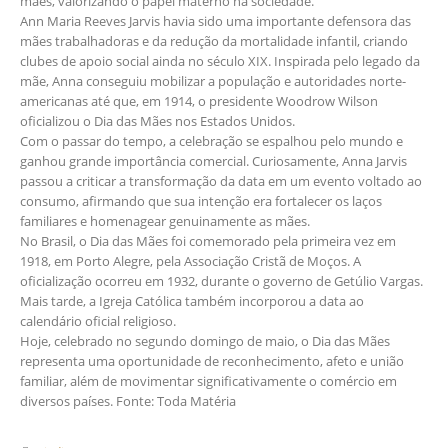
mães, valorizando o papel materno na sociedade.
Ann Maria Reeves Jarvis havia sido uma importante defensora das
mães trabalhadoras e da redução da mortalidade infantil, criando
clubes de apoio social ainda no século XIX. Inspirada pelo legado da
mãe, Anna conseguiu mobilizar a população e autoridades norte-
americanas até que, em 1914, o presidente Woodrow Wilson
oficializou o Dia das Mães nos Estados Unidos.
Com o passar do tempo, a celebração se espalhou pelo mundo e
ganhou grande importância comercial. Curiosamente, Anna Jarvis
passou a criticar a transformação da data em um evento voltado ao
consumo, afirmando que sua intenção era fortalecer os laços
familiares e homenagear genuinamente as mães.
No Brasil, o Dia das Mães foi comemorado pela primeira vez em
1918, em Porto Alegre, pela Associação Cristã de Moços. A
oficialização ocorreu em 1932, durante o governo de Getúlio Vargas.
Mais tarde, a Igreja Católica também incorporou a data ao
calendário oficial religioso.
Hoje, celebrado no segundo domingo de maio, o Dia das Mães
representa uma oportunidade de reconhecimento, afeto e união
familiar, além de movimentar significativamente o comércio em
diversos países. Fonte: Toda Matéria