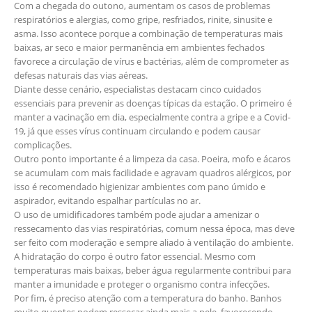
Com a chegada do outono, aumentam os casos de problemas
respiratórios e alergias, como gripe, resfriados, rinite, sinusite e
asma. Isso acontece porque a combinação de temperaturas mais
baixas, ar seco e maior permanência em ambientes fechados
favorece a circulação de vírus e bactérias, além de comprometer as
defesas naturais das vias aéreas.
Diante desse cenário, especialistas destacam cinco cuidados
essenciais para prevenir as doenças típicas da estação. O primeiro é
manter a vacinação em dia, especialmente contra a gripe e a Covid-
19, já que esses vírus continuam circulando e podem causar
complicações.
Outro ponto importante é a limpeza da casa. Poeira, mofo e ácaros
se acumulam com mais facilidade e agravam quadros alérgicos, por
isso é recomendado higienizar ambientes com pano úmido e
aspirador, evitando espalhar partículas no ar.
O uso de umidificadores também pode ajudar a amenizar o
ressecamento das vias respiratórias, comum nessa época, mas deve
ser feito com moderação e sempre aliado à ventilação do ambiente.
A hidratação do corpo é outro fator essencial. Mesmo com
temperaturas mais baixas, beber água regularmente contribui para
manter a imunidade e proteger o organismo contra infecções.
Por fim, é preciso atenção com a temperatura do banho. Banhos