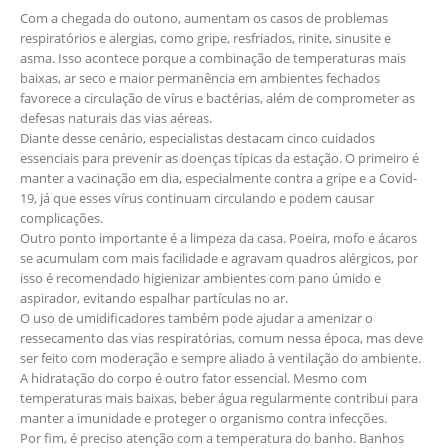
Com a chegada do outono, aumentam os casos de problemas
respiratórios e alergias, como gripe, resfriados, rinite, sinusite e
asma. Isso acontece porque a combinação de temperaturas mais
baixas, ar seco e maior permanência em ambientes fechados
favorece a circulação de vírus e bactérias, além de comprometer as
defesas naturais das vias aéreas.
Diante desse cenário, especialistas destacam cinco cuidados
essenciais para prevenir as doenças típicas da estação. O primeiro é
manter a vacinação em dia, especialmente contra a gripe e a Covid-
19, já que esses vírus continuam circulando e podem causar
complicações.
Outro ponto importante é a limpeza da casa. Poeira, mofo e ácaros
se acumulam com mais facilidade e agravam quadros alérgicos, por
isso é recomendado higienizar ambientes com pano úmido e
aspirador, evitando espalhar partículas no ar.
O uso de umidificadores também pode ajudar a amenizar o
ressecamento das vias respiratórias, comum nessa época, mas deve
ser feito com moderação e sempre aliado à ventilação do ambiente.
A hidratação do corpo é outro fator essencial. Mesmo com
temperaturas mais baixas, beber água regularmente contribui para
manter a imunidade e proteger o organismo contra infecções.
Por fim, é preciso atenção com a temperatura do banho. Banhos