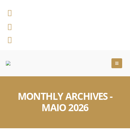
Endereço:
Rua Castro Alves, 460 - Vila Tibério | Ribeirão Preto/SP
Telefone:
(16) 3625 3391
Redes Sociais
MONTHLY ARCHIVES -
MAIO 2026