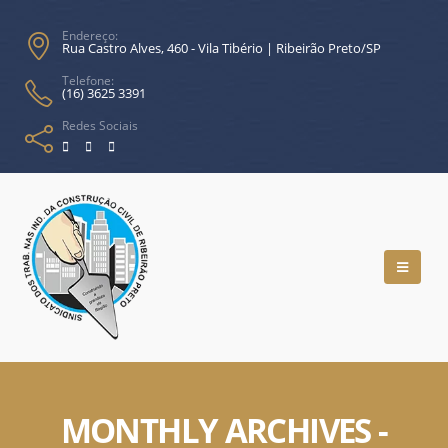
Endereço:
Rua Castro Alves, 460 - Vila Tibério | Ribeirão Preto/SP
Telefone:
(16) 3625 3391
Redes Sociais
MONTHLY ARCHIVES -