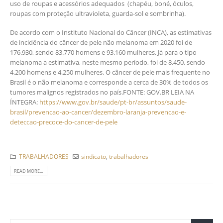
uso de roupas e acessórios adequados (chapéu, boné, óculos,
roupas com proteção ultravioleta, guarda-sol e sombrinha).
De acordo com o Instituto Nacional do Câncer (INCA), as estimativas
de incidência do câncer de pele não melanoma em 2020 foi de
176.930, sendo 83.770 homens e 93.160 mulheres. Já para o tipo
melanoma a estimativa, neste mesmo período, foi de 8.450, sendo
4.200 homens e 4.250 mulheres. O câncer de pele mais frequente no
Brasil é o não melanoma e corresponde a cerca de 30% de todos os
tumores malignos registrados no país.FONTE: GOV.BR LEIA NA
ÍNTEGRA:
https://www.gov.br/saude/pt-br/assuntos/saude-
brasil/prevencao-ao-cancer/dezembro-laranja-prevencao-e-
deteccao-precoce-do-cancer-de-pele
TRABALHADORES
sindicato
,
trabalhadores
READ MORE...