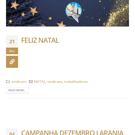
FELIZ NATAL
21
dez
sindicato
NATAL
,
sindicato
,
trabalhadores
READ MORE...
CAMPANHA DEZEMBRO LARANJA
04