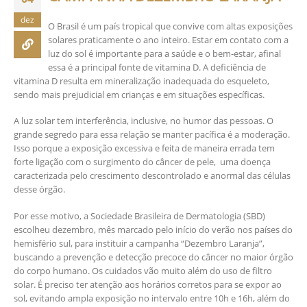
dez
O Brasil é um país tropical que convive com altas exposições
solares praticamente o ano inteiro. Estar em contato com a
luz do sol é importante para a saúde e o bem-estar, afinal
essa é a principal fonte de vitamina D. A deficiência de
vitamina D resulta em mineralização inadequada do esqueleto,
sendo mais prejudicial em crianças e em situações específicas.
A luz solar tem interferência, inclusive, no humor das pessoas. O
grande segredo para essa relação se manter pacífica é a moderação.
Isso porque a exposição excessiva e feita de maneira errada tem
forte ligação com o surgimento do câncer de pele, uma doença
caracterizada pelo crescimento descontrolado e anormal das células
desse órgão.
Por esse motivo, a Sociedade Brasileira de Dermatologia (SBD)
escolheu dezembro, mês marcado pelo início do verão nos países do
hemisfério sul, para instituir a campanha “Dezembro Laranja”,
buscando a prevenção e detecção precoce do câncer no maior órgão
do corpo humano. Os cuidados vão muito além do uso de filtro
solar. É preciso ter atenção aos horários corretos para se expor ao
sol, evitando ampla exposição no intervalo entre 10h e 16h, além do