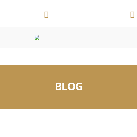
Telefone:
Ribeirão Preto/SP
(16) 3625 3391
CONVENÇÕES COLETIVAS
OUTROS DOCUMENTOS
BLOG