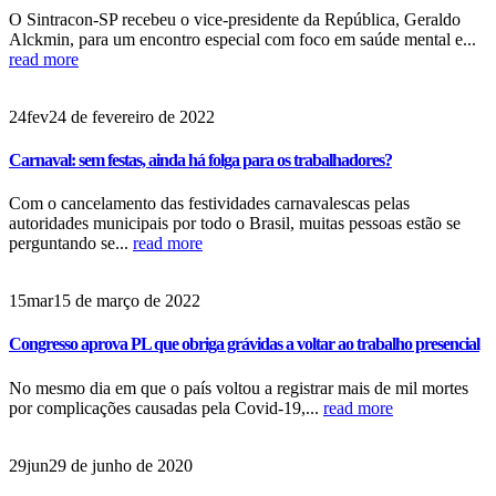
O Sintracon-SP recebeu o vice-presidente da República, Geraldo
Alckmin, para um encontro especial com foco em saúde mental e...
read more
24
fev
24 de fevereiro de 2022
Carnaval: sem festas, ainda há folga para os trabalhadores?
Com o cancelamento das festividades carnavalescas pelas
autoridades municipais por todo o Brasil, muitas pessoas estão se
perguntando se...
read more
15
mar
15 de março de 2022
Congresso aprova PL que obriga grávidas a voltar ao trabalho presencial
No mesmo dia em que o país voltou a registrar mais de mil mortes
por complicações causadas pela Covid-19,...
read more
29
jun
29 de junho de 2020