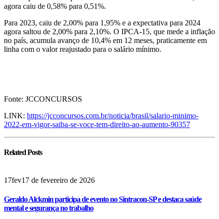
agora caiu de 0,58% para 0,51%.
Para 2023, caiu de 2,00% para 1,95% e a expectativa para 2024
agora saltou de 2,00% para 2,10%. O IPCA-15, que mede a inflação
no país, acumula avanço de 10,4% em 12 meses, praticamente em
linha com o valor reajustado para o salário mínimo.
Fonte: JCCONCURSOS
LINK:
https://jcconcursos.com.br/noticia/brasil/salario-minimo-
2022-em-vigor-saiba-se-voce-tem-direito-ao-aumento-90357
Related
Posts
17
fev
17 de fevereiro de 2026
Geraldo Alckmin participa de evento no Sintracon-SP e destaca saúde
mental e segurança no trabalho