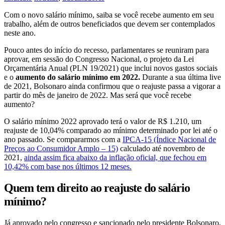
Com o novo salário mínimo, saiba se você recebe aumento em seu
trabalho, além de outros beneficiados que devem ser contemplados
neste ano.
Pouco antes do início do recesso, parlamentares se reuniram para
aprovar, em sessão do Congresso Nacional, o projeto da Lei
Orçamentária Anual (PLN 19/2021) que inclui novos gastos sociais
e o
aumento do salário mínimo em 2022.
Durante a sua última live
de 2021, Bolsonaro ainda confirmou que o reajuste passa a vigorar a
partir do mês de janeiro de 2022. Mas será que você recebe
aumento?
O salário mínimo 2022 aprovado terá o valor de R$ 1.210, um
reajuste de 10,04% comparado ao mínimo determinado por lei até o
ano passado. Se compararmos com a
IPCA-15 (Índice Nacional de
Preços ao Consumidor Amplo – 15)
calculado até novembro de
2021,
ainda assim fica abaixo da inflação oficial, que fechou em
10,42% com base nos últimos 12 meses.
Quem tem direito ao reajuste do salário
mínimo?
Já aprovado pelo congresso e sancionado pelo presidente Bolsonaro,