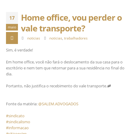
Home office, vou perder o
17
vale transporte?
maio
noticias
noticias
,
trabalhadores
Sim, é verdade!⠀
⠀
Em home office, você não fará o deslocamento da sua casa para o
escritório e nem tem que retornar para a sua residência no final do
dia.⠀
⠀
Portanto, não justifica o recebimento do vale transporte.🚞⠀
⠀
⠀
Fonte da matéria:
@SALEM.ADVOGADOS
⠀
⠀
#sindicato
⠀
#sindicalismo
⠀
#informacao
⠀
#siticoncirp
⠀