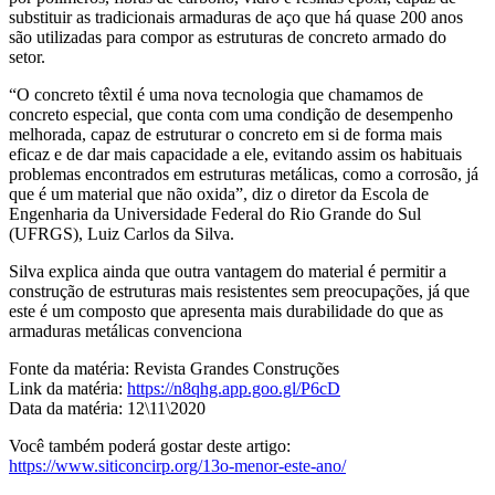
substituir as tradicionais armaduras de aço que há quase 200 anos
são utilizadas para compor as estruturas de concreto armado do
setor.
“O concreto têxtil é uma nova tecnologia que chamamos de
concreto especial, que conta com uma condição de desempenho
melhorada, capaz de estruturar o concreto em si de forma mais
eficaz e de dar mais capacidade a ele, evitando assim os habituais
problemas encontrados em estruturas metálicas, como a corrosão, já
que é um material que não oxida”, diz o diretor da Escola de
Engenharia da Universidade Federal do Rio Grande do Sul
(UFRGS), Luiz Carlos da Silva.
Silva explica ainda que outra vantagem do material é permitir a
construção de estruturas mais resistentes sem preocupações, já que
este é um composto que apresenta mais durabilidade do que as
armaduras metálicas convenciona
Fonte da matéria: Revista Grandes Construções
Link da matéria:
https://n8qhg.app.goo.gl/P6cD
Data da matéria: 12\11\2020
Você também poderá gostar deste artigo:
https://www.siticoncirp.org/13o-menor-este-ano/