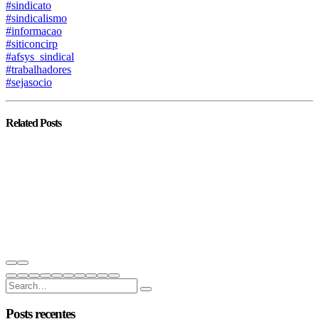
#sindicato
#sindicalismo
#informacao
#siticoncirp
#afsys_sindical
#trabalhadores
#sejasocio
Related
Posts
Posts recentes