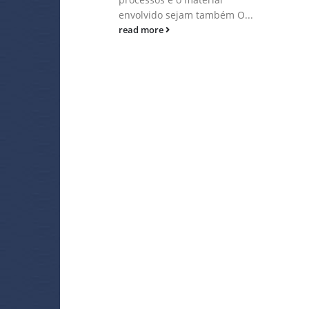
8%...
envolvido sejam também O...
read more