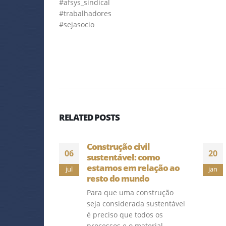
#afsys_sindical
#trabalhadores
#sejasocio
RELATED
POSTS
trução
Construção civil
06
20
 0,94% em
sustentável: como
estamos em relação ao
jul
jan
resto do mundo
o médio das
Para que uma construção
m mão-de-
seja considerada sustentável
%, com o
é preciso que todos os
alários dos
processos e o material