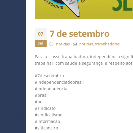
7 de setembro
07
set
noticias
noticias
,
trabalhadores
Para a classe trabalhadora, independência signi
trabalhar, com saúde e segurança, e respeito aos s
#7desetembro
#independenciadobrasil
#independencia
#brasil
#br
#sindicato
#sindicalismo
#informacao
#siticoncirp