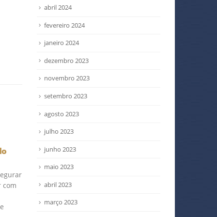
abril 2024
fevereiro 2024
janeiro 2024
dezembro 2023
novembro 2023
setembro 2023
agosto 2023
julho 2023
O patrão tem até dia 7
Qua
11
21
junho 2023
do
para pagar o salário?
busc
trab
dez
dez
Está errado! O sábado
maio 2023
egurar
Segu
também é considerado dia
abril 2023
r com
(Con
útil para fins de recebimento
Trab
de salário! Art 465 da CLTO...
março 2023
de
anos
read more