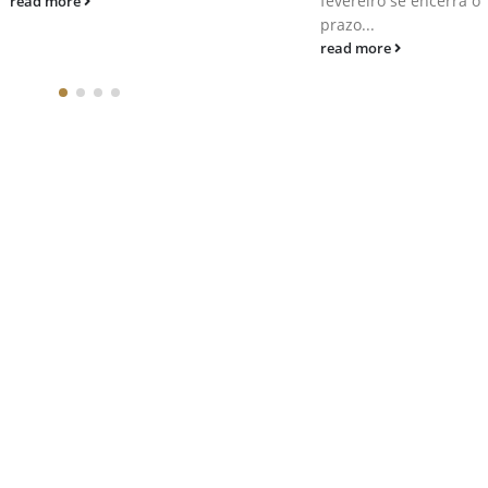
fevereiro se encerra o
read more
prazo...
read more