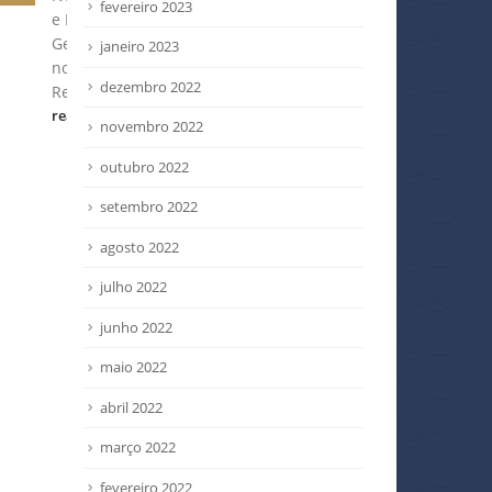
fevereiro 2023
de
material capaz de substituir
conh
cosA
as tradicionais armaduras de
licen
janeiro 2023
aço usadas há quase 200
cola
dezembro 2022
 –...
anos no...
regi
read more
read
novembro 2022
outubro 2022
setembro 2022
agosto 2022
julho 2022
junho 2022
maio 2022
abril 2022
março 2022
fevereiro 2022