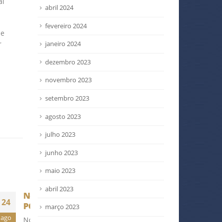
al
abril 2024
fevereiro 2024
ue
r
janeiro 2024
dezembro 2023
novembro 2023
setembro 2023
agosto 2023
julho 2023
junho 2023
maio 2023
abril 2023
ui
Tecnologia revoluciona
Vou 
24
15
construção
a fo
março 2023
nov
mar
 PCMAT
Trata-se do concreto têxtil,
A li