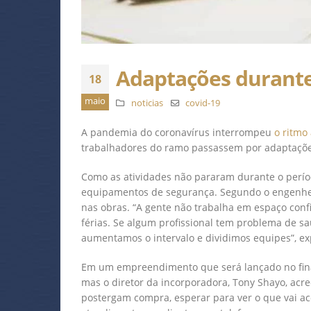
Adaptações durante
18
maio
noticias
covid-19
A pandemia do coronavírus interrompeu
o ritmo
trabalhadores do ramo passassem por adaptaçõe
Como as atividades não pararam durante o perío
equipamentos de segurança. Segundo o engenhei
nas obras. “A gente não trabalha em espaço conf
férias. Se algum profissional tem problema de s
aumentamos o intervalo e dividimos equipes”, ex
Em um empreendimento que será lançado no final
mas o diretor da incorporadora, Tony Shayo, acre
postergam compra, esperar para ver o que vai a