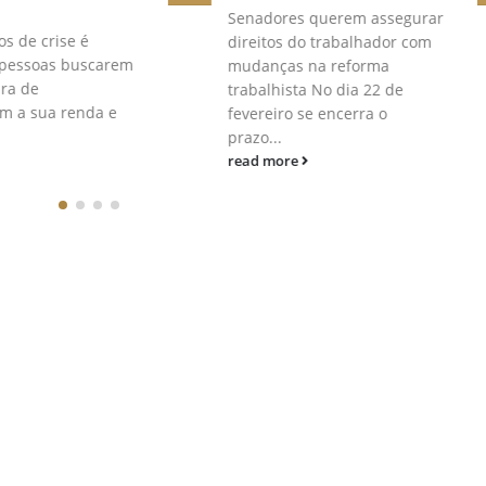
Senadores querem assegurar
e PPRA por Programa 
direitos do trabalhador com
Gerenciamento de Ris
mudanças na reforma
nova Norma
trabalhista No dia 22 de
Regulamentadora NR 18
fevereiro se encerra o
read more
prazo...
read more