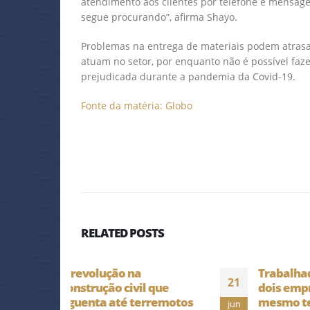
atendimento aos clientes por telefone e mensa
segue procurando”, afirma Shayo.
Problemas na entrega de materiais podem atrasar
atuam no setor, por enquanto não é possível faze
prejudicada durante a pandemia da Covid-19.
Fonte da matéria: Globo
RELATED
POSTS
a
Trabalhador pode ter
21
19
il que
dois empregos ao
erremotos
mesmo tempo com
jun
abr