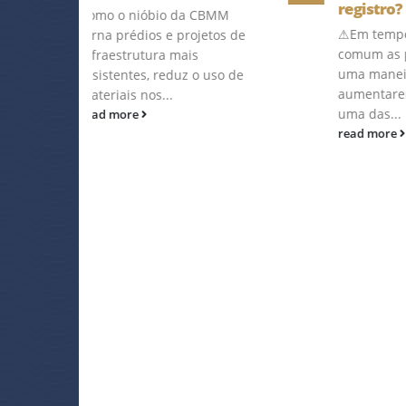
registro?
da CBMM
⚠Em tempos de crise é
projetos de
comum as pessoas buscarem
ais
uma maneira de
uz o uso de
aumentarem a sua renda e
uma das...
read more