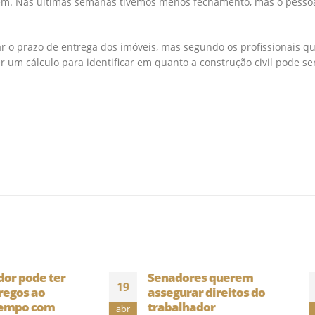
gem. Nas últimas semanas tivemos menos fechamento, mas o pesso
 o prazo de entrega dos imóveis, mas segundo os profissionais q
r um cálculo para identificar em quanto a construção civil pode se
Senadores querem
Nova NR 18 substit
24
assegurar direitos do
PCMAT e PPRA
trabalhador
ago
Nova NR 18 substitui