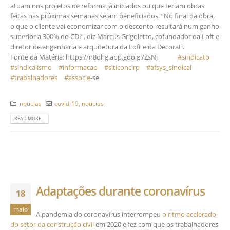
atuam nos projetos de reforma já iniciados ou que teriam obras
feitas nas próximas semanas sejam beneficiados. “No final da obra,
o que o cliente vai economizar com o desconto resultará num ganho
superior a 300% do CDI”, diz Marcus Grigoletto, cofundador da Loft e
diretor de engenharia e arquitetura da Loft e da Decorati.⠀⠀ ⠀⠀
Fonte da Matéria: https://n8qhg.app.goo.gl/ZsNj ⠀⠀ ⠀
#sindicato
⠀
#sindicalismo
⠀
#informacao
⠀
#siticoncirp
⠀
#afsys_sindical
⠀
#trabalhadores
⠀
#associe
-se
noticias
covid-19
,
noticias
READ MORE...
Adaptações durante coronavírus
18
maio
A pandemia do coronavírus interrompeu
o ritmo acelerado
do setor da construção civil
em 2020 e fez com que os trabalhadores