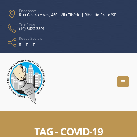
Endereço:
Rua Castro Alves, 460 - Vila Tibério | Ribeirão Preto/SP
Telefone:
(16) 3625 3391
Redes Sociais
TAG - COVID-19