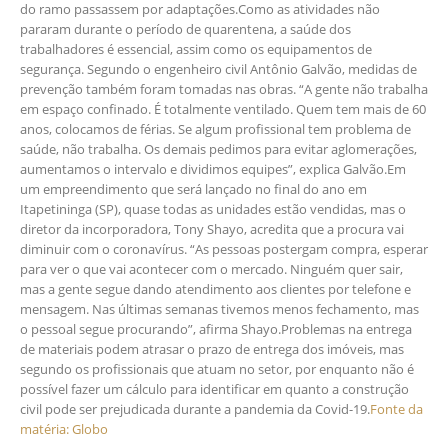
do ramo passassem por adaptações.Como as atividades não
pararam durante o período de quarentena, a saúde dos
trabalhadores é essencial, assim como os equipamentos de
segurança. Segundo o engenheiro civil Antônio Galvão, medidas de
prevenção também foram tomadas nas obras. “A gente não trabalha
em espaço confinado. É totalmente ventilado. Quem tem mais de 60
anos, colocamos de férias. Se algum profissional tem problema de
saúde, não trabalha. Os demais pedimos para evitar aglomerações,
aumentamos o intervalo e dividimos equipes”, explica Galvão.Em
um empreendimento que será lançado no final do ano em
Itapetininga (SP), quase todas as unidades estão vendidas, mas o
diretor da incorporadora, Tony Shayo, acredita que a procura vai
diminuir com o coronavírus. “As pessoas postergam compra, esperar
para ver o que vai acontecer com o mercado. Ninguém quer sair,
mas a gente segue dando atendimento aos clientes por telefone e
mensagem. Nas últimas semanas tivemos menos fechamento, mas
o pessoal segue procurando”, afirma Shayo.Problemas na entrega
de materiais podem atrasar o prazo de entrega dos imóveis, mas
segundo os profissionais que atuam no setor, por enquanto não é
possível fazer um cálculo para identificar em quanto a construção
civil pode ser prejudicada durante a pandemia da Covid-19.
Fonte da
matéria: Globo