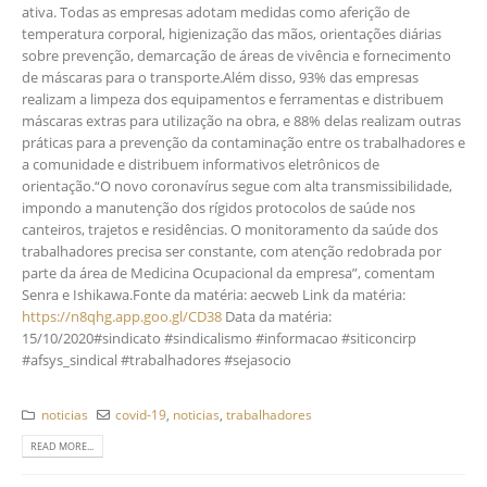
ativa. Todas as empresas adotam medidas como aferição de
temperatura corporal, higienização das mãos, orientações diárias
sobre prevenção, demarcação de áreas de vivência e fornecimento
de máscaras para o transporte.Além disso, 93% das empresas
realizam a limpeza dos equipamentos e ferramentas e distribuem
máscaras extras para utilização na obra, e 88% delas realizam outras
práticas para a prevenção da contaminação entre os trabalhadores e
a comunidade e distribuem informativos eletrônicos de
orientação.“O novo coronavírus segue com alta transmissibilidade,
impondo a manutenção dos rígidos protocolos de saúde nos
canteiros, trajetos e residências. O monitoramento da saúde dos
trabalhadores precisa ser constante, com atenção redobrada por
parte da área de Medicina Ocupacional da empresa”, comentam
Senra e Ishikawa.Fonte da matéria: aecweb Link da matéria:
https://n8qhg.app.goo.gl/CD38
Data da matéria:
15/10/2020#sindicato #sindicalismo #informacao #siticoncirp
#afsys_sindical #trabalhadores #sejasocio
noticias
covid-19
,
noticias
,
trabalhadores
READ MORE...