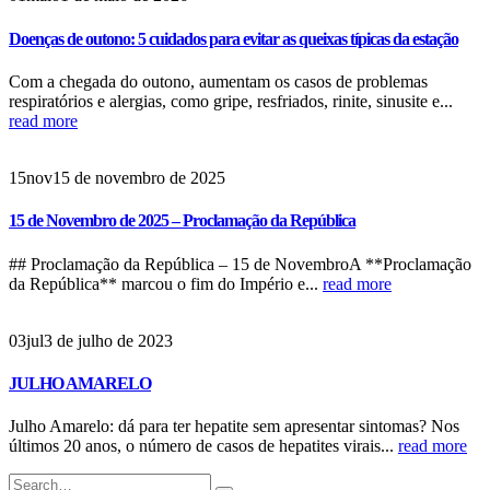
Doenças de outono: 5 cuidados para evitar as queixas típicas da estação
Com a chegada do outono, aumentam os casos de problemas
respiratórios e alergias, como gripe, resfriados, rinite, sinusite e...
read more
15
nov
15 de novembro de 2025
15 de Novembro de 2025 – Proclamação da República
## Proclamação da República – 15 de NovembroA **Proclamação
da República** marcou o fim do Império e...
read more
03
jul
3 de julho de 2023
JULHO AMARELO
Julho Amarelo: dá para ter hepatite sem apresentar sintomas? Nos
últimos 20 anos, o número de casos de hepatites virais...
read more