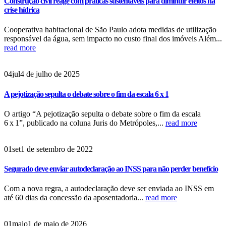
Construção civil reage com práticas sustentáveis para diminuir efeitos na
crise hídrica
Cooperativa habitacional de São Paulo adota medidas de utilização
responsável da água, sem impacto no custo final dos imóveis Além...
read more
04
jul
4 de julho de 2025
A pejotização sepulta o debate sobre o fim da escala 6 x 1
O artigo “A pejotização sepulta o debate sobre o fim da escala
6 x 1”, publicado na coluna Juris do Metrópoles,...
read more
01
set
1 de setembro de 2022
Segurado deve enviar autodeclaração ao INSS para não perder benefício
Com a nova regra, a autodeclaração deve ser enviada ao INSS em
até 60 dias da concessão da aposentadoria...
read more
01
maio
1 de maio de 2026