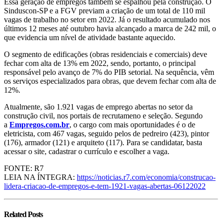
Essa geração de empregos também se espalhou pela construção. O
Sinduscon-SP e a FGV previam a criação de um total de 110 mil
vagas de trabalho no setor em 2022. Já o resultado acumulado nos
últimos 12 meses até outubro havia alcançado a marca de 242 mil, o
que evidencia um nível de atividade bastante aquecido.
O segmento de edificações (obras residenciais e comerciais) deve
fechar com alta de 13% em 2022, sendo, portanto, o principal
responsável pelo avanço de 7% do PIB setorial. Na sequência, vêm
os serviços especializados para obras, que devem fechar com alta de
12%.
Atualmente, são 1.921 vagas de emprego abertas no setor da
construção civil, nos portais de recrutameno e seleção. Segundo
a
Empregos.com.br
, o cargo com mais oportunidades é o de
eletricista, com 467 vagas, seguido pelos de pedreiro (423), pintor
(176), armador (121) e arquiteto (117). Para se candidatar, basta
acessar o site, cadastrar o currículo e escolher a vaga.
FONTE: R7
LEIA NA ÍNTEGRA:
https://noticias.r7.com/economia/construcao-
lidera-criacao-de-empregos-e-tem-1921-vagas-abertas-06122022
Related
Posts