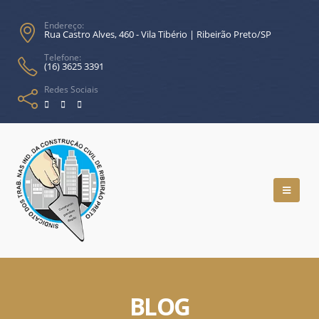
Endereço:
Rua Castro Alves, 460 - Vila Tibério | Ribeirão Preto/SP
Telefone:
(16) 3625 3391
Redes Sociais
BLOG