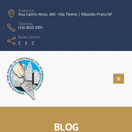
Endereço:
Rua Castro Alves, 460 - Vila Tibério | Ribeirão Preto/SP
Telefone:
(16) 3625 3391
Redes Sociais
BLOG