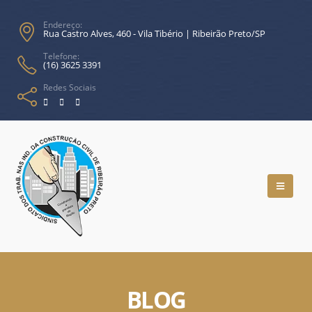
Endereço:
Rua Castro Alves, 460 - Vila Tibério | Ribeirão Preto/SP
Telefone:
(16) 3625 3391
Redes Sociais
BLOG