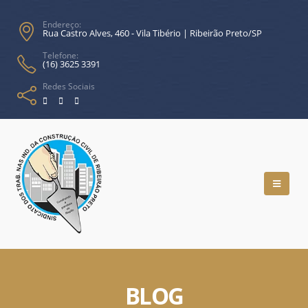
Endereço:
Rua Castro Alves, 460 - Vila Tibério | Ribeirão Preto/SP
Telefone:
(16) 3625 3391
Redes Sociais
BLOG