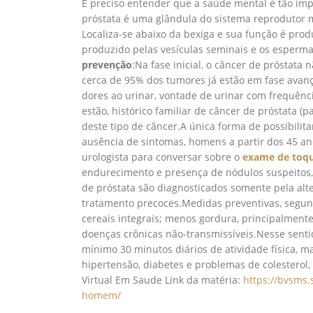
É preciso entender que a saúde mental é tão imp
próstata é uma glândula do sistema reprodutor 
Localiza-se abaixo da bexiga e sua função é prod
produzido pelas vesículas seminais e os esperma
prevenção
:Na fase inicial, o câncer de próstat
cerca de 95% dos tumores já estão em fase avança
dores ao urinar, vontade de urinar com frequênc
estão, histórico familiar de câncer de próstata (
deste tipo de câncer.A única forma de possibilit
ausência de sintomas, homens a partir dos 45 ano
urologista para conversar sobre o
exame de toqu
endurecimento e presença de nódulos suspeitos
de próstata são diagnosticados somente pela alte
tratamento precoces.Medidas preventivas, segundo
cereais integrais; menos gordura, principalmente
doenças crônicas não-transmissíveis.Nesse sent
mínimo 30 minutos diários de atividade física, m
hipertensão, diabetes e problemas de colesterol,
Virtual Em Saude Link da matéria:
https://bvsms
homem/