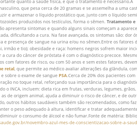
ortante quanto a saúde física, e que o tratamento é necessário.A
masculino, que pesa cerca de 20 gramas e se assemelha a uma cas
uzir e armazenar o líquido prostático que, junto com o líquido sem
tozoides produzidos nos testículos, forma o sêmen.
Tratamento e
a não apresenta sintomas e quando alguns sinais começam a aparece
da, dificultando a cura. Na fase avançada, os sintomas são: dor ó
ia e presença de sangue na urina e/ou no sêmen.Entre os fatores d
pai, irmão e tio); obesidade e raça: homens negros sofrem maior inc
ar a cura do câncer de próstata é com o diagnóstico precoce. Mesm
s com fatores de risco, ou com 50 anos e sem estes fatores, devem
e retal
, que permite ao médico avaliar alterações da glândula, co
, e sobre o exame de sangue
PSA
.Cerca de 20% dos pacientes com
ração no toque retal, reforçando sua importância para o diagnósti
 o INCA, incluem: dieta rica em frutas, verduras, legumes, grãos,
 as de origem animal, ajuda a diminuir o risco de câncer, e de out
ido, outros hábitos saudáveis também são recomendados, como faz
anter o peso adequado à altura, identificar e tratar adequadament
 diminuir o consumo de álcool e não fumar.Fonte de matéria: Bibli
.saude.gov.br/novembro-azul-mes-de-conscientizacao-sobre-a-saud