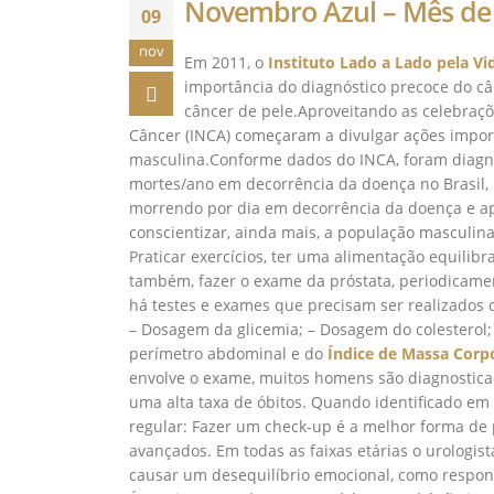
Novembro Azul – Mês de
09
nov
Em 2011, o
Instituto Lado a Lado pela Vi
importância do diagnóstico precoce do câ
câncer de pele.Aproveitando as celebraçõ
Câncer (INCA) começaram a divulgar ações impor
masculina.Conforme dados do INCA, foram diagnos
mortes/ano em decorrência da doença no Brasil,
morrendo por dia em decorrência da doença e 
conscientizar, ainda mais, a população masculi
Praticar exercícios, ter uma alimentação equilibr
também, fazer o exame da próstata, periodicame
há testes e exames que precisam ser realizados 
– Dosagem da glicemia; – Dosagem do colesterol; –
perímetro abdominal e do
Índice de Massa Corp
envolve o exame, muitos homens são diagnostica
uma alta taxa de óbitos. Quando identificado em f
regular: Fazer um check-up é a melhor forma de 
avançados. Em todas as faixas etárias o urologi
causar um desequilíbrio emocional, como respons