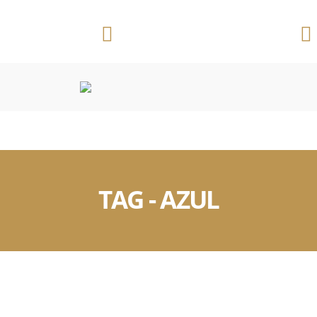
Telefone:
Ribeirão Preto/SP
(16) 3625 3391
CONVENÇÕES COLETIVAS
OUTROS DOCUMENTOS
TAG - AZUL