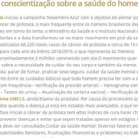
 conscientização sobre a saúde do hom
da
iniciou a campanha ‘Novembro Azul’ com o objetivo de alertar p
ncer de próstata, o mais frequente entre os homens brasileiros de
es em torno do tema, o Ministério da Saúde e o Instituto Nacional 
tantes e a data transformou-se no maior movimento em prol da s
ticados 68.220 novos casos de câncer de próstata e cerca de 15 
 para cada ano do biênio 2018/2019, o que representa 42 homens
aproximadamente 3 milhões convivendo com ela.O movimento quer
na sobre a necessidade de cuidar do seu corpo e também da mente.
ada, parar de fumar, praticar sexo seguro, cuidar da saúde mental 
nte.Entre os cuidados básicos que todo homem precisa ter com a 
com frequência:– Verificação da pressão arterial; – Hemograma com
 Testes de urina; – Atualização da carteira vacinal; – Verificação d
órea (IMC).
E, ainda:Exame da próstata: Por causa do preconceito q
dos quando a doença já está em estados mais avançados, o que le
ase inicial o câncer de próstata tem altos índices de cura.Fazer c
prevenir doenças e evitar que sejam tratadas apenas em estágios 
sta deve ser consultado.Cuidar da saúde mental: Diversos fatores 
abilidades familiares, frustrações financeiras e problemas no tra