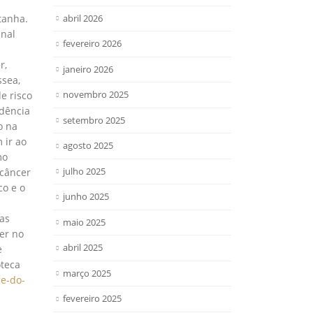
abril 2026
tanha.
inal
fevereiro 2026
r,
janeiro 2026
ssea,
novembro 2025
e risco
idência
setembro 2025
o na
 ir ao
agosto 2025
mo
julho 2025
 câncer
co e o
junho 2025
ras
maio 2025
er no
abril 2025
e
oteca
março 2025
e-do-
fevereiro 2025