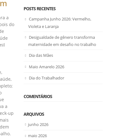
em
POSTS RECENTES
ara a
Campanha Junho 2026: Vermelho,
pois do
Violeta e Laranja
de
Desigualdade de gênero transforma
aúde
maternidade em desafio no trabalho
mil
Dia das Mães
Maio Amarelo 2026
e,
Dia do Trabalhador
saúde,
pleto;
o
COMENTÁRIOS
ue
va a
heck-up
ARQUIVOS
mais
junho 2026
podem
balho.
maio 2026