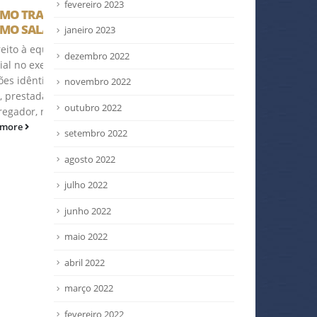
fevereiro 2023
Mãe não terá desconto
Mar
06
02
em salário por faltar
janeiro 2023
O si
para cuidar do filho
jun
abr
o
ofic
dezembro 2022
doente
Azul
Fonte: Migalhas
gual
Cons
novembro 2022
read more
esmo
do...
outubro 2022
...
read
setembro 2022
agosto 2022
julho 2022
junho 2022
maio 2022
abril 2022
março 2022
fevereiro 2022