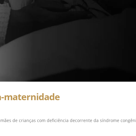
nça-maternidade
ra mães de crianças com deficiência decorrente da síndrome congên