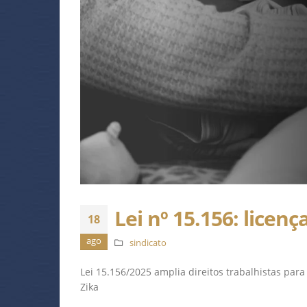
Lei nº 15.156: lice
18
ago
sindicato
Lei 15.156/2025 amplia direitos trabalhistas pa
Zika