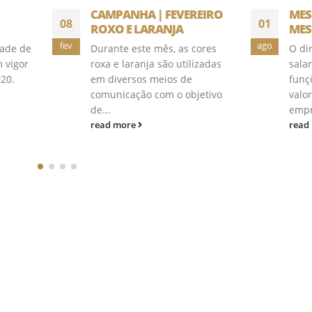
CAMPANHA | FEVEREIRO
MESMO TRABALHO,
01
ROXO E LARANJA
MESMO SALÁRIO.
ago
Durante este mês, as cores
O direito à equiparaçã
roxa e laranja são utilizadas
salarial no exercício de
em diversos meios de
funções idênticas, de i
comunicação com o objetivo
valor, prestadas ao m
de...
empregador, no mesmo
read more
read more