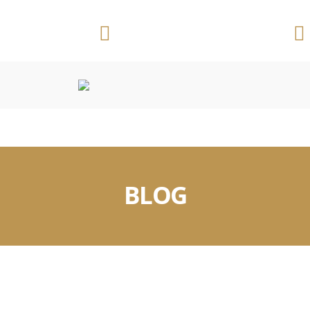
Telefone:
Ribeirão Preto/SP
(16) 3625 3391
CONVENÇÕES COLETIVAS
OUTROS DOCUMENTOS
BLOG