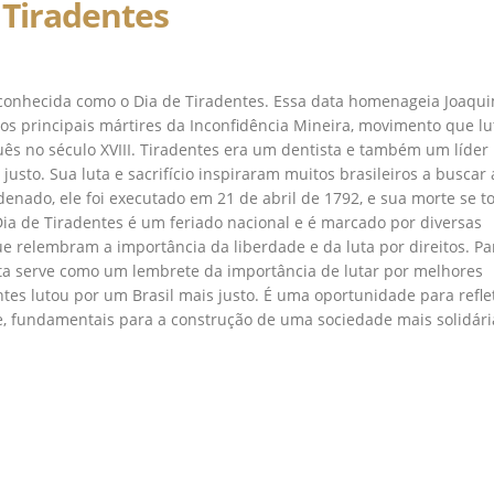
 Tiradentes
, conhecida como o Dia de Tiradentes. Essa data homenageia Joaqui
dos principais mártires da Inconfidência Mineira, movimento que l
ês no século XVIII. Tiradentes era um dentista e também um líder
justo. Sua luta e sacrifício inspiraram muitos brasileiros a buscar 
ndenado, ele foi executado em 21 de abril de 1792, e sua morte se t
Dia de Tiradentes é um feriado nacional e é marcado por diversas
ue relembram a importância da liberdade e da luta por direitos. Pa
ata serve como um lembrete da importância de lutar por melhores
tes lutou por um Brasil mais justo. É uma oportunidade para reflet
de, fundamentais para a construção de uma sociedade mais solidári