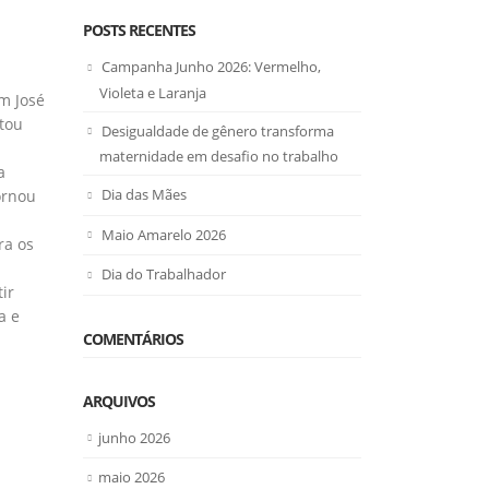
POSTS RECENTES
Campanha Junho 2026: Vermelho,
Violeta e Laranja
m José
utou
Desigualdade de gênero transforma
maternidade em desafio no trabalho
a
Dia das Mães
ornou
Maio Amarelo 2026
ra os
Dia do Trabalhador
ir
a e
COMENTÁRIOS
ARQUIVOS
junho 2026
maio 2026