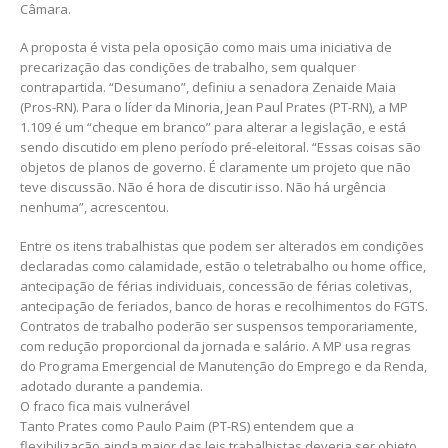
Câmara.
A proposta é vista pela oposição como mais uma iniciativa de
precarização das condições de trabalho, sem qualquer
contrapartida. “Desumano”, definiu a senadora Zenaide Maia
(Pros-RN). Para o líder da Minoria, Jean Paul Prates (PT-RN), a MP
1.109 é um “cheque em branco” para alterar a legislação, e está
sendo discutido em pleno período pré-eleitoral. “Essas coisas são
objetos de planos de governo. É claramente um projeto que não
teve discussão. Não é hora de discutir isso. Não há urgência
nenhuma”, acrescentou.
Entre os itens trabalhistas que podem ser alterados em condições
declaradas como calamidade, estão o teletrabalho ou home office,
antecipação de férias individuais, concessão de férias coletivas,
antecipação de feriados, banco de horas e recolhimentos do FGTS.
Contratos de trabalho poderão ser suspensos temporariamente,
com redução proporcional da jornada e salário. A MP usa regras
do Programa Emergencial de Manutenção do Emprego e da Renda,
adotado durante a pandemia.
O fraco fica mais vulnerável
Tanto Prates como Paulo Paim (PT-RS) entendem que a
flexibilização ainda maior das leis trabalhistas deveria ser objeto