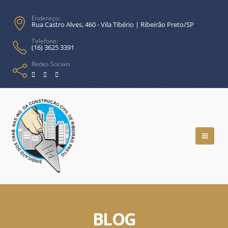
Endereço:
Rua Castro Alves, 460 - Vila Tibério | Ribeirão Preto/SP
Telefone:
(16) 3625 3391
Redes Sociais
BLOG