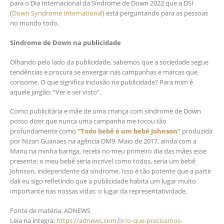
para o Dia Internacional da Síndrome de Down 2022 que a DSI
(
Down Syndrome International
) está perguntando para as pessoas
no mundo todo.
Síndrome de Down na publicidade
Olhando pelo lado da publicidade, sabemos que a sociedade segue
tendências e procura se enxergar nas campanhas e marcas que
consome. O que significa inclusão na publicidade? Para mim é
aquele jargão: “Ver e ser visto”.
Como publicitária e mãe de uma criança com síndrome de Down
posso dizer que nunca uma campanha me tocou tão
profundamente como
“Todo bebê é um bebê Johnson”
produzida
por Nizan Guanaes na agência DM9. Maio de 2017, ainda com a
Manu na minha barriga, recebi no meu primeiro dia das mães esse
presente: o meu bebê seria incrível como todos, seria um bebê
Johnson, independente da síndrome. Isso é tão potente que a partir
dali eu sigo refletindo que a publicidade habita um lugar muito
importante nas nossas vidas: o lugar da representatividade.
Fonte de matéria: ADNEWS
Leia na íntegra:
https://adnews.com.br/o-que-precisamos-