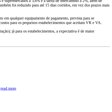
es e supermercados a 3,6% e a tarifa de intercâmbio a 2%, além de
também foi reduzido para até 15 dias corridos, em vez dos prazos mais
ceito em qualquer equipamento de pagamento, prevista para se
r custos para os pequenos estabelecimentos que aceitam VR e VA.
ação); já para os estabelecimentos, a expectativa é de maior
.
read more