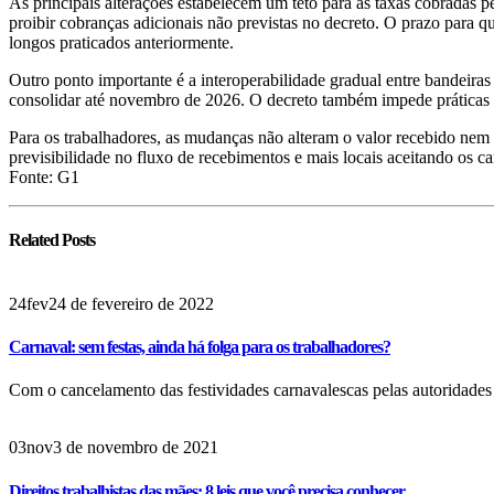
As principais alterações estabelecem um teto para as taxas cobradas p
proibir cobranças adicionais não previstas no decreto. O prazo para q
longos praticados anteriormente.
Outro ponto importante é a interoperabilidade gradual entre bandeira
consolidar até novembro de 2026. O decreto também impede práticas c
Para os trabalhadores, as mudanças não alteram o valor recebido nem a
previsibilidade no fluxo de recebimentos e mais locais aceitando os ca
Fonte: G1
Related
Posts
24
fev
24 de fevereiro de 2022
Carnaval: sem festas, ainda há folga para os trabalhadores?
Com o cancelamento das festividades carnavalescas pelas autoridades 
03
nov
3 de novembro de 2021
Direitos trabalhistas das mães: 8 leis que você precisa conhecer