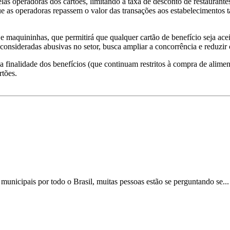
elas operadoras dos cartões, limitando a taxa de desconto de restaurant
ue as operadoras repassem o valor das transações aos estabelecimentos 
s e maquininhas, que permitirá que qualquer cartão de benefício seja a
onsideradas abusivas no setor, busca ampliar a concorrência e reduzi
 finalidade dos benefícios (que continuam restritos à compra de aliment
rtões.
municipais por todo o Brasil, muitas pessoas estão se perguntando se..