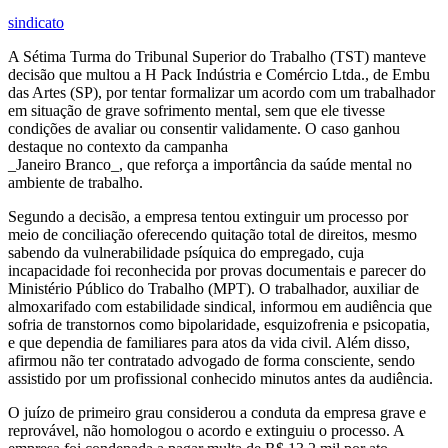
sindicato
A Sétima Turma do Tribunal Superior do Trabalho (TST) manteve
decisão que multou a H Pack Indústria e Comércio Ltda., de Embu
das Artes (SP), por tentar formalizar um acordo com um trabalhador
em situação de grave sofrimento mental, sem que ele tivesse
condições de avaliar ou consentir validamente. O caso ganhou
destaque no contexto da campanha
_Janeiro Branco_, que reforça a importância da saúde mental no
ambiente de trabalho.
Segundo a decisão, a empresa tentou extinguir um processo por
meio de conciliação oferecendo quitação total de direitos, mesmo
sabendo da vulnerabilidade psíquica do empregado, cuja
incapacidade foi reconhecida por provas documentais e parecer do
Ministério Público do Trabalho (MPT). O trabalhador, auxiliar de
almoxarifado com estabilidade sindical, informou em audiência que
sofria de transtornos como bipolaridade, esquizofrenia e psicopatia,
e que dependia de familiares para atos da vida civil. Além disso,
afirmou não ter contratado advogado de forma consciente, sendo
assistido por um profissional conhecido minutos antes da audiência.
O juízo de primeiro grau considerou a conduta da empresa grave e
reprovável, não homologou o acordo e extinguiu o processo. A