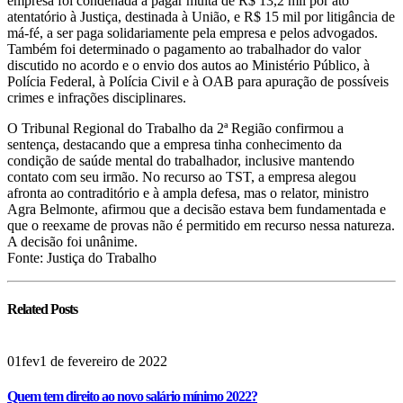
empresa foi condenada a pagar multa de R$ 13,2 mil por ato
atentatório à Justiça, destinada à União, e R$ 15 mil por litigância de
má-fé, a ser paga solidariamente pela empresa e pelos advogados.
Também foi determinado o pagamento ao trabalhador do valor
discutido no acordo e o envio dos autos ao Ministério Público, à
Polícia Federal, à Polícia Civil e à OAB para apuração de possíveis
crimes e infrações disciplinares.
O Tribunal Regional do Trabalho da 2ª Região confirmou a
sentença, destacando que a empresa tinha conhecimento da
condição de saúde mental do trabalhador, inclusive mantendo
contato com seu irmão. No recurso ao TST, a empresa alegou
afronta ao contraditório e à ampla defesa, mas o relator, ministro
Agra Belmonte, afirmou que a decisão estava bem fundamentada e
que o reexame de provas não é permitido em recurso nessa natureza.
A decisão foi unânime.
Fonte: Justiça do Trabalho
Related
Posts
01
fev
1 de fevereiro de 2022
Quem tem direito ao novo salário mínimo 2022?