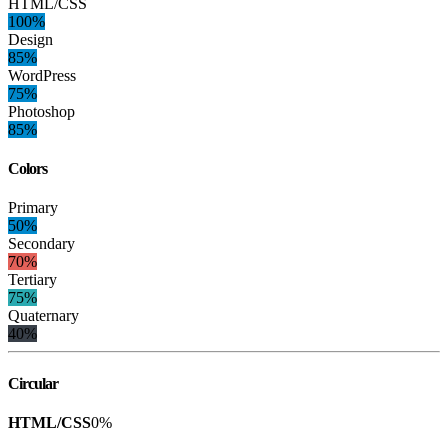
HTML/CSS
100%
Design
85%
WordPress
75%
Photoshop
85%
Colors
Primary
50%
Secondary
70%
Tertiary
75%
Quaternary
40%
Circular
HTML/CSS
0
%