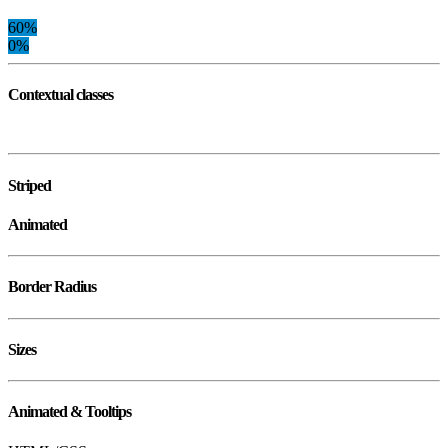
60%
0%
Contextual classes
Striped
Animated
Border Radius
Sizes
Animated & Tooltips