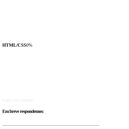
HTML/CSS
0
%
Entre em contato
Em breve respondemos: