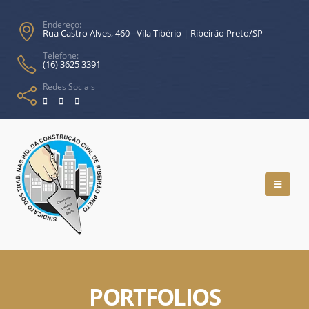
Endereço:
Rua Castro Alves, 460 - Vila Tibério | Ribeirão Preto/SP
Telefone:
(16) 3625 3391
Redes Sociais
PORTFOLIOS