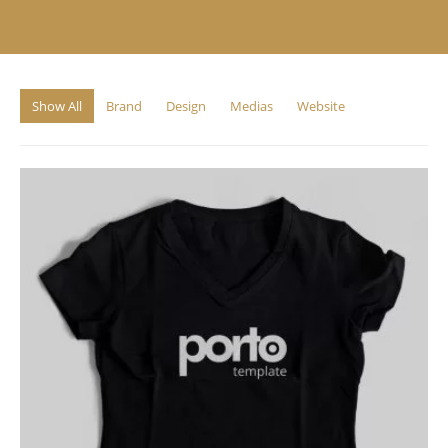
Show All
Brand
Design
Medias
Website