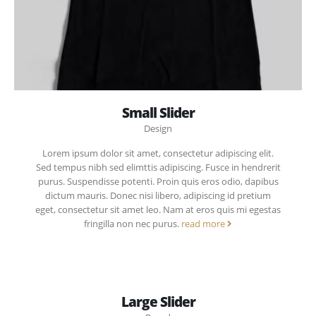
Small Slider
Design
Lorem ipsum dolor sit amet, consectetur adipiscing elit.
Sed tempus nibh sed elimttis adipiscing. Fusce in hendrerit
purus. Suspendisse potenti. Proin quis eros odio, dapibus
dictum mauris. Donec nisi libero, adipiscing id pretium
eget, consectetur sit amet leo. Nam at eros quis mi egestas
fringilla non nec purus.
read more
Large Slider