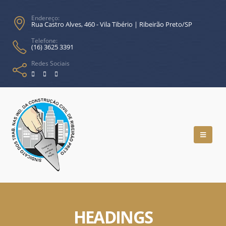
Endereço:
Rua Castro Alves, 460 - Vila Tibério | Ribeirão Preto/SP
Telefone:
(16) 3625 3391
Redes Sociais
HEADINGS