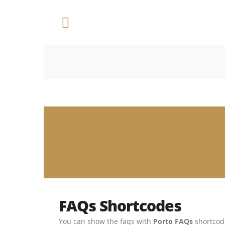
Endereço:
Rua Castro Alves, 460 - Vila Tibério | 
HOME
O SINDICATO
NOTÍCIAS
FAQs Shortcodes
You can show the faqs with
Porto FAQs
shortcod