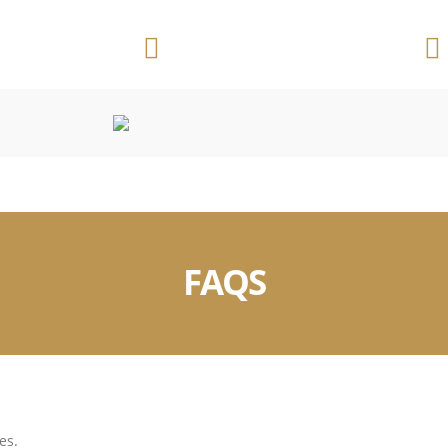
Telefone:
Ribeirão Preto/SP
(16) 3625 3391
CONVENÇÕES COLETIVAS
OUTROS DOCUMENTOS
FAQS
es.