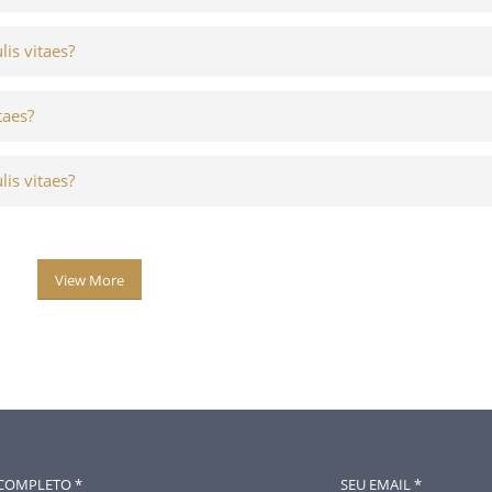
lis vitaes?
taes?
lis vitaes?
View More